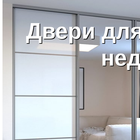
Двери дл
не