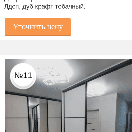
Лдсп, дуб крафт тобачный.
Уточнить цену
№11