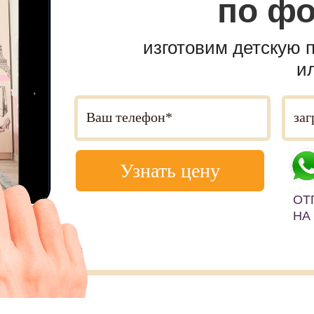
по ф
изготовим детскую 
и
Узнать цену
ОТ
НА