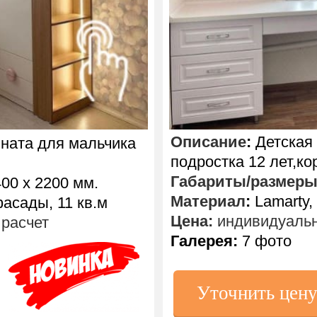
Описание
:
Детская 
ната для мальчика
подростка 12 лет,ко
Габариты/размер
00 х 2200 мм.
Материал
:
Lamarty, 
сады, 11 кв.м
Цена:
индивидуальн
расчет
Галерея:
7 фото
Уточнить цен