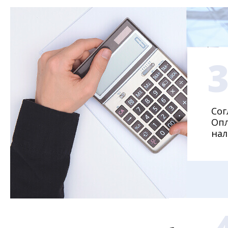
Сог
Опл
нал