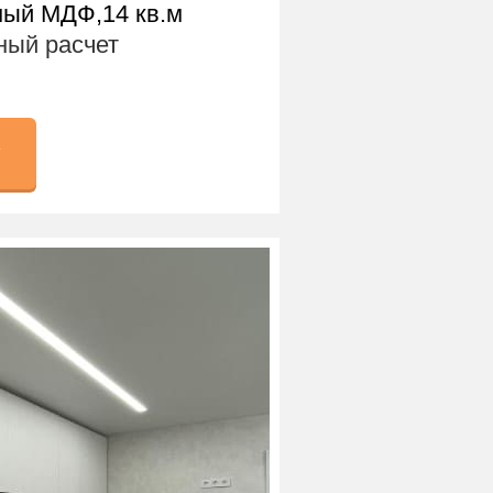
ый МДФ,14 кв.м
ый расчет
у