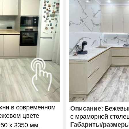
хни в современном
Описание
:
Бежевый
ежевом цвете
с мраморной столе
Габариты/размер
50 х 3350 мм.