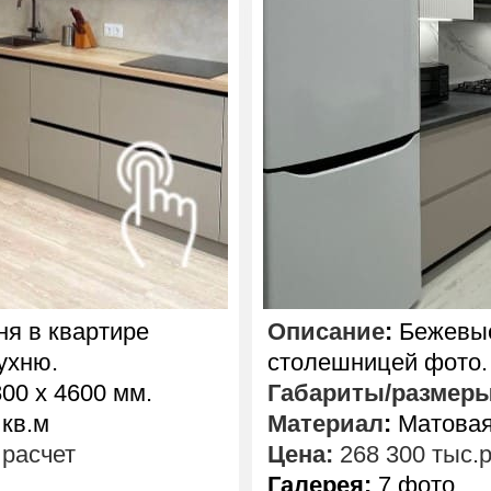
ня в квартире
Описание
:
Бежевые
ухню.
столешницей фото.
00 х 4600 мм.
Габариты/размер
 кв.м
Материал
:
Матовая
расчет
Цена:
268 300 тыс.
Галерея:
7 фото