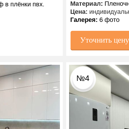
Материал
:
Пленочн
 в плёнки пвх.
Цена:
индивидуальн
Галерея:
6 фото
Уточнить цен
№4