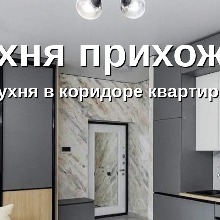
хня прихо
ухня в коридоре кварти