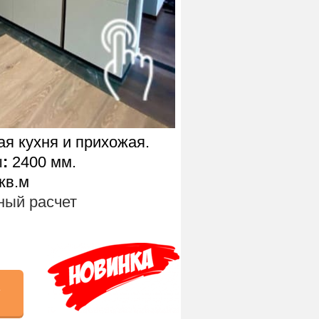
я кухня и прихожая.
ы
:
2400 мм.
 кв.м
ый расчет
у