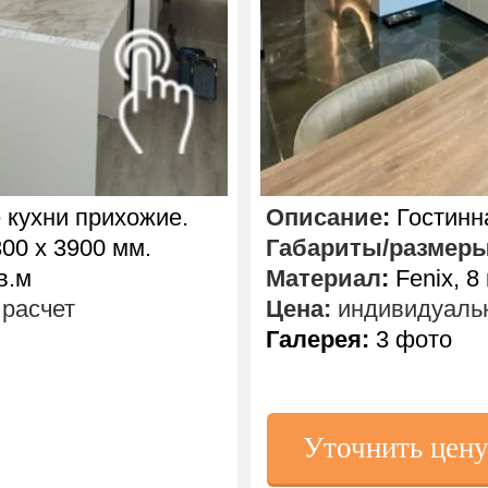
кухни прихожие.
Описание
:
Гостинна
00 х 3900 мм.
Габариты/размер
в.м
Материал
:
Fenix, 8
расчет
Цена:
индивидуальн
Галерея:
3 фото
Уточнить цен