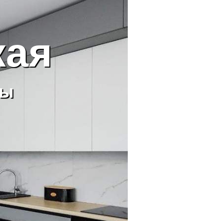
жая
ры