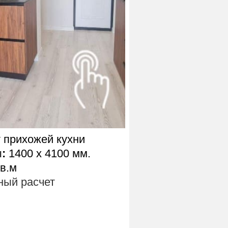
 прихожей кухни
ы
:
1400 х 4100 мм.
кв.м
ый расчет