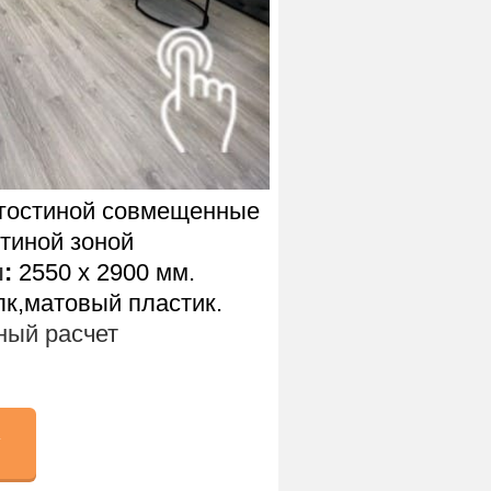
 гостиной совмещенные
тиной зоной
ы
:
2550 х 2900 мм.
к,матовый пластик.
ый расчет
у