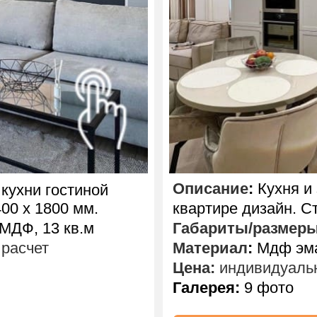
Описание
:
Кухня и
кухни гостиной
00 х 1800 мм.
квартире дизайн. С
МДФ, 13 кв.м
Габариты/размер
расчет
Материал
:
Мдф эма
Цена:
индивидуальн
Галерея:
9 фото