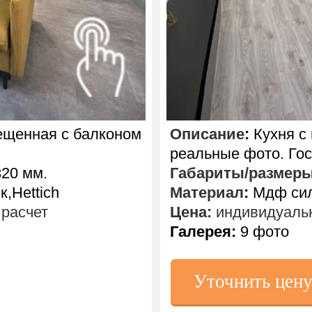
ещенная с балконом
Описание
:
Кухня с
реальные фото. Гос
20 мм.
Габариты/размер
,Hettich
Материал
:
Мдф сил
расчет
Цена:
индивидуальн
Галерея:
9 фото
Уточнить цен